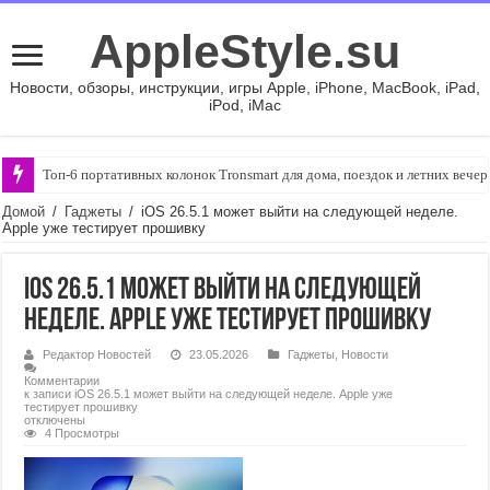
AppleStyle.su
Новости, обзоры, инструкции, игры Apple, iPhone, MacBook, iPad,
iPod, iMac
Топ-6 портативных колонок Tronsmart для дома, поездок и летних вече
Домой
/
Гаджеты
/
iOS 26.5.1 может выйти на следующей неделе.
Apple уже тестирует прошивку
iOS 26.5.1 может выйти на следующей
неделе. Apple уже тестирует прошивку
Редактор Новостей
23.05.2026
Гаджеты
,
Новости
Комментарии
к записи iOS 26.5.1 может выйти на следующей неделе. Apple уже
тестирует прошивку
отключены
4 Просмотры