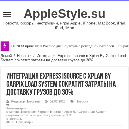
AppleStyle.su
Новости, обзоры, инструкции, игры Apple, iPhone, MacBook, iPad,
iPod, iMac
HONOR привезла в Россию два ноутбука с рекордной батареей. Они р
Домой
/
Новости
/
Интеграция Express Isource с Xplan By Garpix Load
System сократит затраты на доставку грузов до 30%
Интеграция Express Isource с Xplan By
Garpix Load System сократит затраты на
доставку грузов до 30%
Редактор Новостей
09.07.2025
Новости
Комментарии
к записи Интеграция Express Isource с Xplan By Garpix Load System
сократит затраты на доставку грузов до 30%
отключены
16 Просмотры