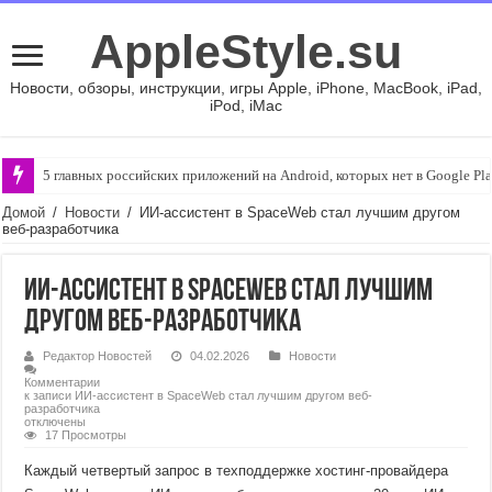
AppleStyle.su
Новости, обзоры, инструкции, игры Apple, iPhone, MacBook, iPad,
iPod, iMac
5 главных российских приложений на Android, которых нет в Google Pla
Домой
/
Новости
/
ИИ-ассистент в SpaceWeb стал лучшим другом
веб-разработчика
ИИ-ассистент в SpaceWeb стал лучшим
другом веб-разработчика
Редактор Новостей
04.02.2026
Новости
Комментарии
к записи ИИ-ассистент в SpaceWeb стал лучшим другом веб-
разработчика
отключены
17 Просмотры
Каждый четвертый запрос в техподдержке хостинг-провайдера