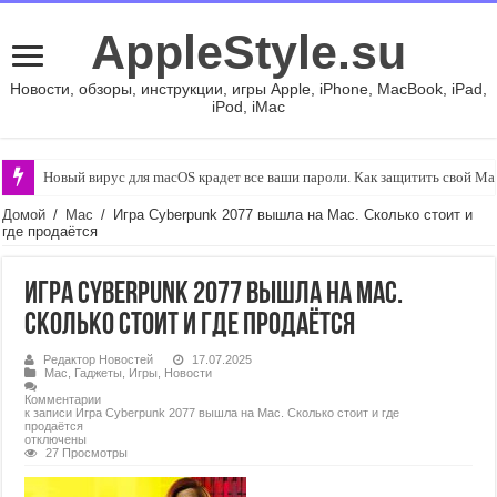
AppleStyle.su
Новости, обзоры, инструкции, игры Apple, iPhone, MacBook, iPad,
iPod, iMac
Новый вирус для macOS крадет все ваши пароли. Как защитить свой Ma
Домой
/
Mac
/
Игра Cyberpunk 2077 вышла на Mac. Сколько стоит и
где продаётся
Игра Cyberpunk 2077 вышла на Mac.
Сколько стоит и где продаётся
Редактор Новостей
17.07.2025
Mac
,
Гаджеты
,
Игры
,
Новости
Комментарии
к записи Игра Cyberpunk 2077 вышла на Mac. Сколько стоит и где
продаётся
отключены
27 Просмотры