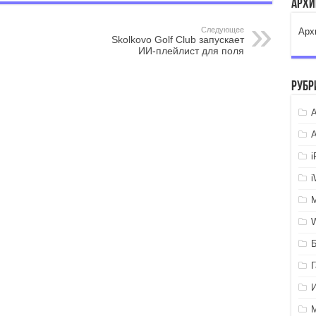
Арх
Следующее
Арх
Skolkovo Golf Club запускает
ИИ-плейлист для поля
Рубр
A