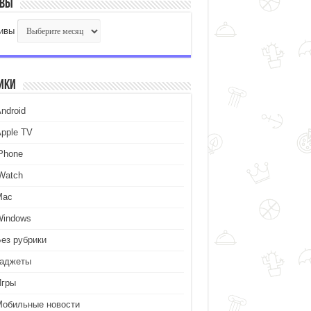
ивы
ивы
ики
ndroid
Apple TV
iPhone
iWatch
Mac
Windows
Без рубрики
Гаджеты
Игры
Мобильные новости