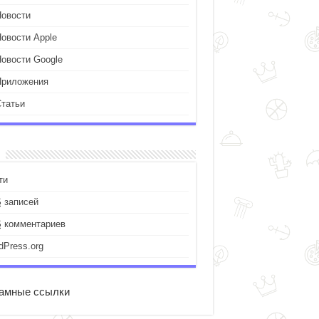
Новости
Новости Apple
Новости Google
Приложения
Статьи
ти
S
записей
S
комментариев
dPress.org
амные ссылки