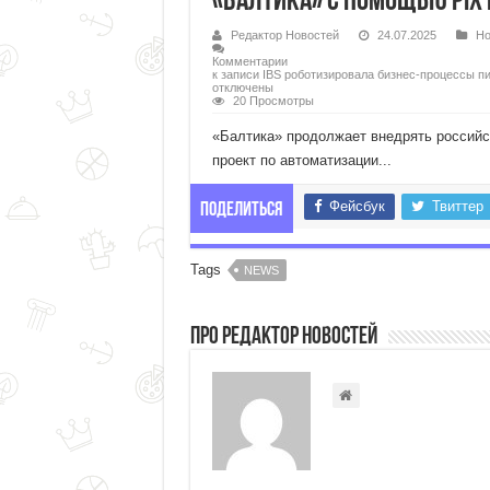
«Балтика» с помощью PIX 
Редактор Новостей
24.07.2025
Но
Комментарии
к записи IBS роботизировала бизнес-процессы 
отключены
20 Просмотры
«Балтика» продолжает внедрять российс
проект по автоматизации...
Фейсбук
Твиттер
Поделиться
Tags
NEWS
Про Редактор Новостей