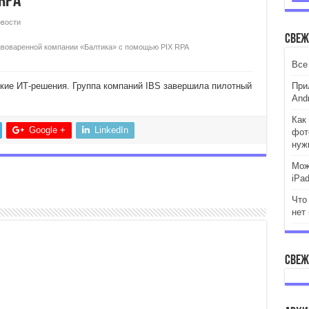
RPA
вости
Свеж
пивоваренной компании «Балтика» с помощью PIX RPA
Все
кие ИТ-решения. Группа компаний IBS завершила пилотный
При
Andr
Как 
Google +
LinkedIn
фот
нуж
Мож
iPa
Что
нет
Свеж