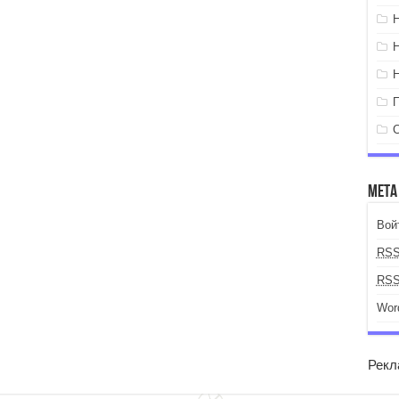
Мета
Вой
RS
RS
Wor
Рекл