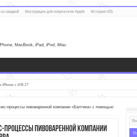
со скидкой
Инструкция для покупателя Apple
История iOS
u
iPhone, MacBook, iPad, iPod, iMac
 iPhone с iOS 27
знес-процессы пивоваренной компании «Балтика» с помощью
ес-процессы пивоваренной компании