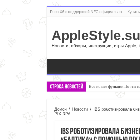
Poco X6 с поддержкой NFC официально — Купить 
AppleStyle.s
Новости, обзоры, инструкции, игры Apple, 
Строка новостей
Все новые функции Почты на
Домой
/
Новости
/
IBS роботизировала би
PIX RPA
IBS роботизировала бизн