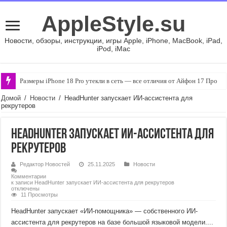
AppleStyle.su
Новости, обзоры, инструкции, игры Apple, iPhone, MacBook, iPad,
iPod, iMac
Размеры iPhone 18 Pro утекли в сеть — все отличия от Айфон 17 Про
Домой
/
Новости
/
HeadHunter запускает ИИ-ассистента для
рекрутеров
HeadHunter запускает ИИ-ассистента для
рекрутеров
Редактор Новостей
25.11.2025
Новости
Комментарии
к записи HeadHunter запускает ИИ-ассистента для рекрутеров
отключены
11 Просмотры
HeadHunter запускает «ИИ-помощника» — собственного ИИ-
ассистента для рекрутеров на базе большой языковой модели....