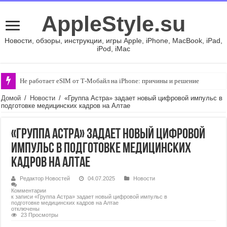
AppleStyle.su
Новости, обзоры, инструкции, игры Apple, iPhone, MacBook, iPad,
iPod, iMac
Не работает eSIM от Т-Мобайл на iPhone: причины и решение
Домой
/
Новости
/
«Группа Астра» задает новый цифровой импульс в
подготовке медицинских кадров на Алтае
«Группа Астра» задает новый цифровой
импульс в подготовке медицинских
кадров на Алтае
Редактор Новостей
04.07.2025
Новости
Комментарии
к записи «Группа Астра» задает новый цифровой импульс в
подготовке медицинских кадров на Алтае
отключены
23 Просмотры