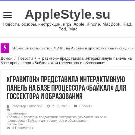
AppleStyle.su
Новости, обзоры, инструкции, игры Apple, iPhone, MacBook, iPad,
iPod, iMac
Можно ли пользоваться МАКС на Айфоне и других устройствах однов
Домой
/
Новости
/
«Гравитон» представила интерактивную панель на
базе процессора «Байкал» для госсектора и образования
«Гравитон» представила интерактивную
панель на базе процессора «Байкал» для
госсектора и образования
Редактор Новостей
21.05.2026
Новости
Комментарии
к записи «Гравитон» представила интерактивную панель на базе
процессора «Байкал» для госсектора и образования
отключены
5 Просмотры