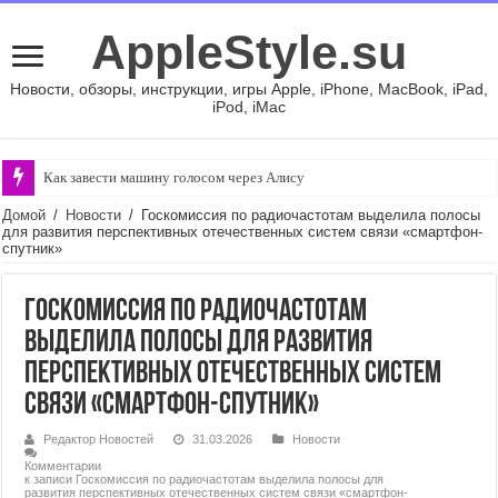
AppleStyle.su
Новости, обзоры, инструкции, игры Apple, iPhone, MacBook, iPad,
iPod, iMac
Как завести машину голосом через Алису
Домой
/
Новости
/
Госкомиссия по радиочастотам выделила полосы
для развития перспективных отечественных систем связи «смартфон-
спутник»
Госкомиссия по радиочастотам
выделила полосы для развития
перспективных отечественных систем
связи «смартфон-спутник»
Редактор Новостей
31.03.2026
Новости
Комментарии
к записи Госкомиссия по радиочастотам выделила полосы для
развития перспективных отечественных систем связи «смартфон-