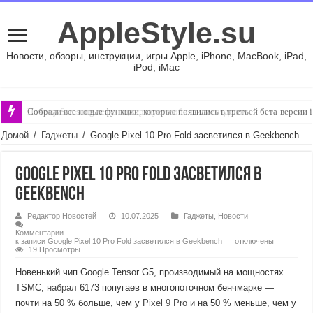
AppleStyle.su
Новости, обзоры, инструкции, игры Apple, iPhone, MacBook, iPad,
iPod, iMac
Почему Samsung легко пожертвует мобильным отделом
Собрали все новые функции, которые появились в третьей бета-версии 
Домой
/
Гаджеты
/
Google Pixel 10 Pro Fold засветился в Geekbench
Google Pixel 10 Pro Fold засветился в
Geekbench
Редактор Новостей
10.07.2025
Гаджеты
,
Новости
Комментарии
к записи Google Pixel 10 Pro Fold засветился в Geekbench
отключены
19 Просмотры
Новенький чип Google Tensor G5, производимый на мощностях
TSMC,
набрал
6173 попугаев в многопоточном бенчмарке —
почти на 50 % больше, чем у
Pixel 9 Pro
и на 50 % меньше, чем у