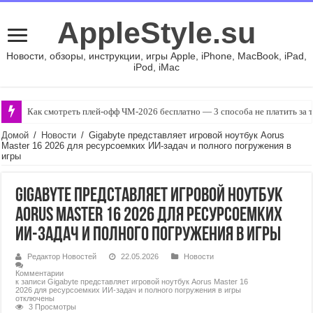
AppleStyle.su
Новости, обзоры, инструкции, игры Apple, iPhone, MacBook, iPad,
iPod, iMac
Как смотреть плей-офф ЧМ-2026 бесплатно — 3 способа не платить за 
Домой
/
Новости
/
Gigabyte представляет игровой ноутбук Aorus
Master 16 2026 для ресурсоемких ИИ-задач и полного погружения в
игры
Gigabyte представляет игровой ноутбук
Aorus Master 16 2026 для ресурсоемких
ИИ-задач и полного погружения в игры
Редактор Новостей
22.05.2026
Новости
Комментарии
к записи Gigabyte представляет игровой ноутбук Aorus Master 16
2026 для ресурсоемких ИИ-задач и полного погружения в игры
отключены
3 Просмотры