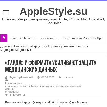
AppleStyle.su
Новости, обзоры, инструкции, игры Apple, iPhone, MacBook, iPad,
iPod, iMac
Размеры iPhone 18 Pro утекли в сеть — все отличия от Айфон 17 Про
Домой
/
Новости
/
«Гарда» и «Формит» усиливают защиту
медицинских данных
«Гарда» и «Формит» усиливают защиту
медицинских данных
Редактор Новостей
04.06.2026
Новости
Комментарии
к записи «Гарда» и «Формит» усиливают защиту медицинских
данных
отключены
5 Просмотры
Компании «Гарда» (входит в «ИКС Холдинг») и «Формит»