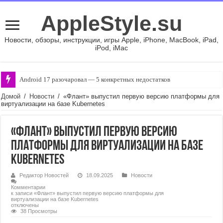
AppleStyle.su
Новости, обзоры, инструкции, игры Apple, iPhone, MacBook, iPad,
iPod, iMac
Android 17 разочаровал — 5 конкретных недостатков
Домой
/
Новости
/
«Флант» выпустил первую версию платформы для
виртуализации на базе Kubernetes
«Флант» выпустил первую версию
платформы для виртуализации на базе
Kubernetes
Редактор Новостей
18.09.2025
Новости
Комментарии
к записи «Флант» выпустил первую версию платформы для
виртуализации на базе Kubernetes
отключены
38 Просмотры