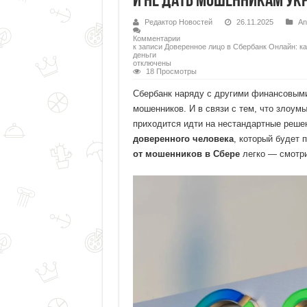
и не дать мошенникам ук
Редактор Новостей
26.11.2025
An
Комментарии
к записи Доверенное лицо в Сбербанк Онлайн: к
деньги
отключены
18 Просмотры
Сбербанк наряду с другими финансовыми
мошенников. И в связи с тем, что злоу
приходится идти на нестандартные решен
доверенного человека
, который будет
от мошенников в Сбере
легко — смотрит