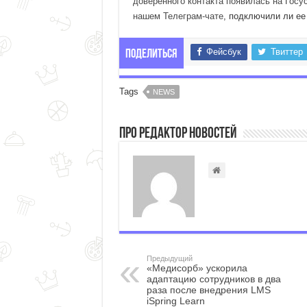
доверенного контакта появилась на Госу
нашем Телеграм-чате
, подключили ли ее
Фейсбук
Твиттер
Поделиться
Tags
NEWS
Про Редактор Новостей
Предыдущий
«Медисорб» ускорила
адаптацию сотрудников в два
раза после внедрения LMS
iSpring Learn