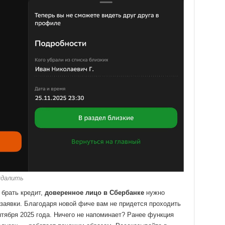
удалить
 брать кредит,
доверенное лицо в Сбербанке
нужно
заявки. Благодаря новой фиче вам не придется проходить
тября 2025 года. Ничего не напоминает? Ранее функция