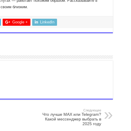
слугах
— работает похожим образом. Рассказывайте
в
 своим близким.
Google +
LinkedIn
Следующее
Что лучше MAX или Telegram?
Какой мессенджер выбрать в
2025 году