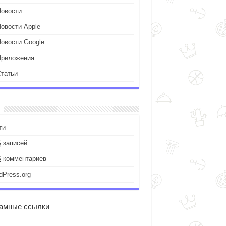
Новости
Новости Apple
Новости Google
Приложения
Статьи
ти
S
записей
S
комментариев
dPress.org
амные ссылки