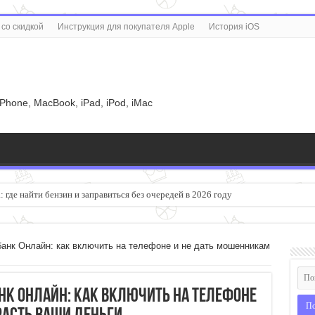
со скидкой
Инструкция для покупателя Apple
История iOS
u
iPhone, MacBook, iPad, iPod, iMac
 где найти бензин и заправиться без очередей в 2026 году
большим экраном садится быстрее
анк Онлайн: как включить на телефоне и не дать мошенникам
нк Онлайн: как включить на телефоне