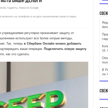
расть ваши деньги
droid
,
Гаджеты
,
Новости Google
Свеж
ак включить на телефоне и не дать мошенникам украсть ваши
Янд
бен
 учреждениями регулярно прокачивает защиту от
Пра
мышленники используют все более хитрые методы,
сад
ия. Так, теперь
в Сбербанк Онлайн можно добавить
Коп
 подтверждать ваши операции.
Подключить новую защиту
15. 
е, как это сделать.
Обз
пол
В Р
ли 
Свеж