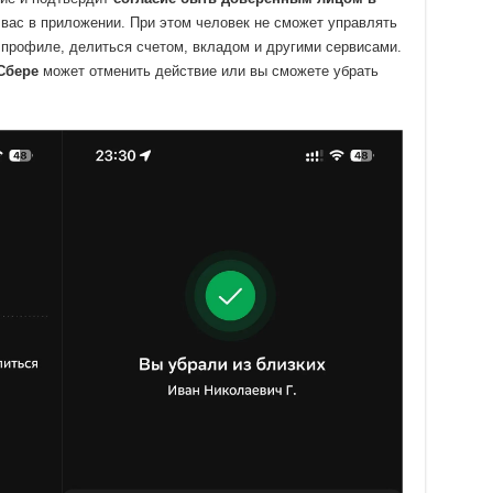
у вас в приложении. При этом человек не сможет управлять
 профиле, делиться счетом, вкладом и другими сервисами.
Сбере
может отменить действие или вы сможете убрать