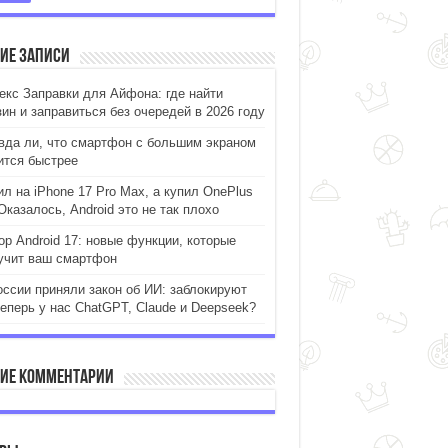
ие записи
екс Заправки для Айфона: где найти
зин и заправиться без очередей в 2026 году
вда ли, что смартфон с большим экраном
ится быстрее
ил на iPhone 17 Pro Max, а купил OnePlus
Оказалось, Android это не так плохо
ор Android 17: новые функции, которые
учит ваш смартфон
оссии приняли закон об ИИ: заблокируют
теперь у нас ChatGPT, Claude и Deepseek?
ие комментарии