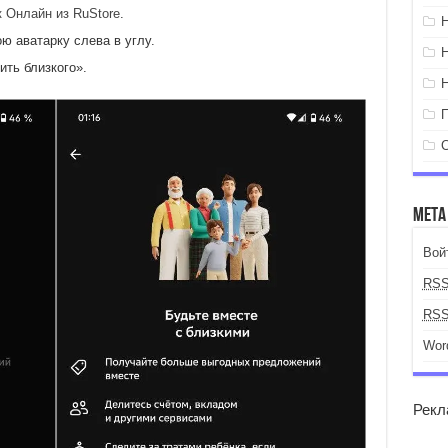
 Онлайн из RuStore
.
ю аватарку слева в углу.
ть близкого».
Мета
Вой
RS
RS
Wor
Рекл