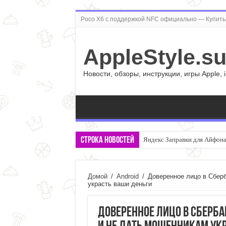
Poco X6 с поддержкой NFC официально — Купить 
AppleStyle.s
Новости, обзоры, инструкции, игры Apple, 
Строка новостей
Яндекс Заправки для Айфона:
Правда ли, что смартфон с 
Домой
/
Android
/
Доверенное лицо в Сберб
украсть ваши деньги
Доверенное лицо в Сберба