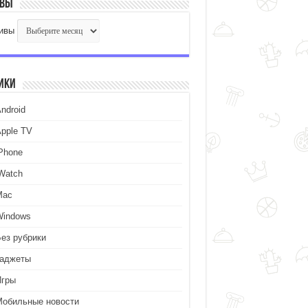
ивы
ивы
ики
ndroid
Apple TV
iPhone
iWatch
Mac
Windows
Без рубрики
Гаджеты
Игры
Мобильные новости