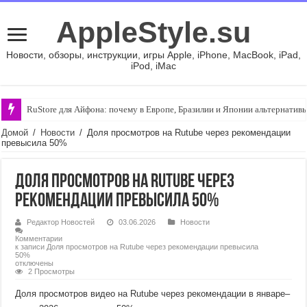
AppleStyle.su
Новости, обзоры, инструкции, игры Apple, iPhone, MacBook, iPad,
iPod, iMac
RuStore для Айфона: почему в Европе, Бразилии и Японии альтернативы 
Домой
/
Новости
/
Доля просмотров на Rutube через рекомендации
превысила 50%
Доля просмотров на Rutube через
рекомендации превысила 50%
Редактор Новостей
03.06.2026
Новости
Комментарии
к записи Доля просмотров на Rutube через рекомендации превысила
50%
отключены
2 Просмотры
Доля просмотров видео на Rutube через рекомендации в январе–