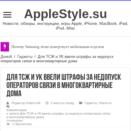
AppleStyle.su
Новости, обзоры, инструкции, игры Apple, iPhone, MacBook, iPad,
iPod, iMac
Почему Samsung легко пожертвует мобильным отделом
Домой
/
Гаджеты
/
Для ТСЖ и УК ввели штрафы за недопуск
операторов связи в многоквартирные дома
Для ТСЖ и УК ввели штрафы за недопуск
операторов связи в многоквартирные
дома
Редактор Новостей
2 минуты назад
Гаджеты
,
Новости
Комментарии
к записи Для ТСЖ и УК ввели штрафы за недопуск операторов связи
в многоквартирные дома
отключены
1 Просмотры