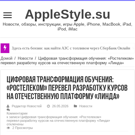
AppleStyle.su
Новости, обзоры, инструкции, игры Apple, iPhone, MacBook, iPad,
iPod, iMac
Здесь есть бензин: как найти АЗС с топливом через СберБанк Онлайн
Не только для зарядки. 10 гениальных способов использовать порт USB
Домой
/
Новости
/
Цифровая трансформация обучения: «Ростелеком»
перевел разработку курсов на отечественную платформу «Линда»
Цифровая трансформация обучения:
«Ростелеком» перевел разработку курсов
на отечественную платформу «Линда»
Редактор Новостей
26.05.2026
Новости
Комментарии
к записи Цифровая трансформация обучения: «Ростелеком»
перевел разработку курсов на отечественную платформу «Линда»
отключены
2 Просмотры