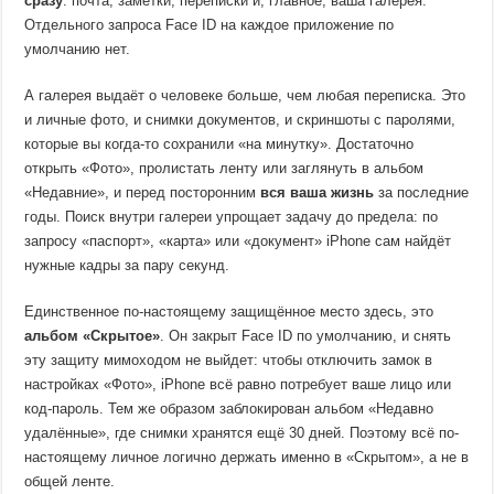
сразу
: почта, заметки, переписки и, главное, ваша галерея.
Отдельного запроса Face ID на каждое приложение по
умолчанию нет.
А галерея выдаёт о человеке больше, чем любая переписка. Это
и личные фото, и снимки документов, и скриншоты с паролями,
которые вы когда-то сохранили «на минутку». Достаточно
открыть «Фото», пролистать ленту или заглянуть в альбом
«Недавние», и перед посторонним
вся ваша жизнь
за последние
годы. Поиск внутри галереи упрощает задачу до предела: по
запросу «паспорт», «карта» или «документ» iPhone сам найдёт
нужные кадры за пару секунд.
Единственное по-настоящему защищённое место здесь, это
альбом «Скрытое»
. Он закрыт Face ID по умолчанию, и снять
эту защиту мимоходом не выйдет: чтобы отключить замок в
настройках «Фото», iPhone всё равно потребует ваше лицо или
код-пароль. Тем же образом заблокирован альбом «Недавно
удалённые», где снимки хранятся ещё 30 дней. Поэтому всё по-
настоящему личное логично держать именно в «Скрытом», а не в
общей ленте.