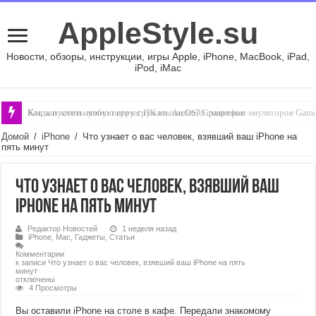
AppleStyle.su
Новости, обзоры, инструкции, игры Apple, iPhone, MacBook, iPad,
iPod, iMac
Когда и зачем нужно перезагружать Android-смартфон
Домой
/
iPhone
/
Что узнает о вас человек, взявший ваш iPhone на
пять минут
Что узнает о вас человек, взявший ваш
iPhone на пять минут
Редактор Новостей
1 неделя назад
iPhone
,
Mac
,
Гаджеты
,
Статьи
Комментарии
к записи Что узнает о вас человек, взявший ваш iPhone на пять
минут
отключены
4 Просмотры
Вы оставили iPhone на столе в кафе. Передали знакомому