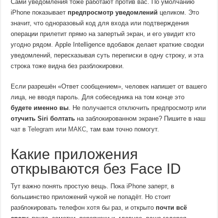
Сами уведомления тоже работают против вас. По умолчанию
iPhone показывает
предпросмотр уведомлений
целиком. Это
значит, что одноразовый код для входа или подтверждения
операции прилетит прямо на запертый экран, и его увидит кто
угодно рядом. Apple Intelligence вдобавок делает краткие сводки
уведомлений, пересказывая суть переписки в одну строку, и эта
строка тоже видна без разблокировки.
Если разрешён «Ответ сообщением», человек напишет от вашего
лица, не вводя пароль. Для собеседника на том конце это
будете именно вы
. Не получается отключить предпросмотр или
отучить Siri болтать
на заблокированном экране? Пишите в наш
чат в
Telegram
или
МАКС
, там вам точно помогут.
Какие приложения
открываются без Face ID
Тут важно понять простую вещь. Пока iPhone заперт, в
большинство приложений чужой не попадёт. Но стоит
разблокировать телефон хотя бы раз, и открыто
почти всё