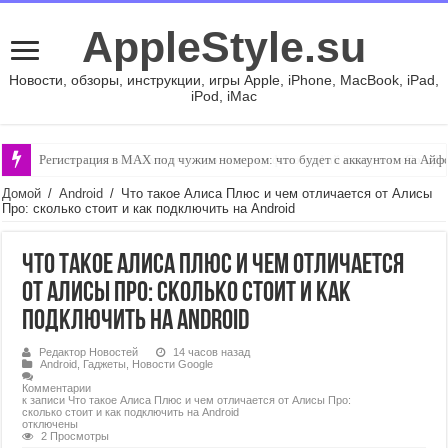
AppleStyle.su
Новости, обзоры, инструкции, игры Apple, iPhone, MacBook, iPad,
iPod, iMac
Регистрация в MAX под чужим номером: что будет с аккаунтом на Айф
Как настроить автоматическую загрузку фотографий и видео в «Google
Домой
/
Android
/
Что такое Алиса Плюс и чем отличается от Алисы
Про: сколько стоит и как подключить на Android
Что такое Алиса Плюс и чем отличается
от Алисы Про: сколько стоит и как
подключить на Android
Редактор Новостей
14 часов назад
Android
,
Гаджеты
,
Новости Google
Комментарии
к записи Что такое Алиса Плюс и чем отличается от Алисы Про:
сколько стоит и как подключить на Android
отключены
2 Просмотры