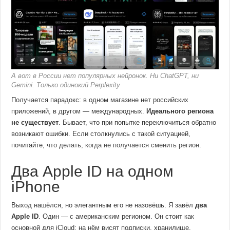
А вот в России нет популярных нейронок. Ни ChatGPT, ни
Gemini. Только одинокий Perplexity
Получается парадокс: в одном магазине нет российских
приложений, в другом — международных.
Идеального региона
не существует
. Бывает, что при попытке переключиться обратно
возникают ошибки. Если столкнулись с такой ситуацией,
почитайте,
что делать, когда не получается сменить регион
.
Два Apple ID на одном
iPhone
Выход нашёлся, но элегантным его не назовёшь. Я завёл
два
Apple ID
. Один — с американским регионом. Он стоит как
основной для iCloud: на нём висят подписки, хранилище,