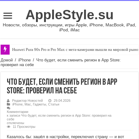
AppleStyle.su
Новости, обзоры, инструкции, игры Apple, iPhone, MacBook, iPad,
iPod, iMac
Huawei Pura 90s Pro и Pro Max с мега-камерами вышли на мировой рыно
Домой
/
iPhone
/
Что будет, если сменить регион в App Store:
проверил на себе
Что будет, если сменить регион в App
Store: проверил на себе
Редактор Новостей
29.04.2026
iPhone
,
Mac
,
Гаджеты
,
Статьи
Комментарии
к записи Что будет, если сменить регион в App Store: проверил на
себе
отключены
11 Просмотры
Казалось бы: зашёл в настройки, переключил страну — и вот