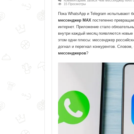
Комментарии
к записи Чем мессенджер MAX о
15 Просмотры
Пока WhatsApp и Telegram испытывают б
мессенджер MAX
постепенно превращает
интернет. Приложение стало обязательны
внутри каждый месяц появляются новые 
этом одни плюсы: мессенджер российский
догнал и перегнал конкурентов. Словом,
мессенджеров
?