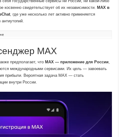
 себя государственные сервисы ни России, ни какой-либо
ере косвенно свидетельствует об их независимости.
MAX в
eChat
, где уже несколько лет активно применяется
 антиутопий.
не
ссенджер MAX
акже предполагает, что
MAX — приложение для России
,
ляются международными сервисами. Их цель — завоевать
ия прибыли. Вероятная задача MAX — стать
ции внутри России.