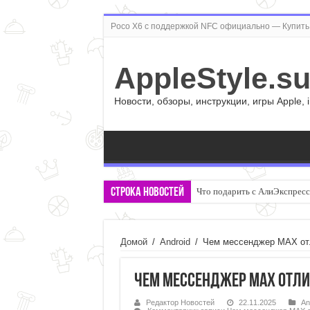
Poco X6 с поддержкой NFC официально — Купить 
AppleStyle.s
Новости, обзоры, инструкции, игры Apple, 
Строка новостей
Что подарить с АлиЭкспресс:
Домой
/
Android
/
Чем мессенджер MAX отл
Чем мессенджер MAX отлич
Редактор Новостей
22.11.2025
An