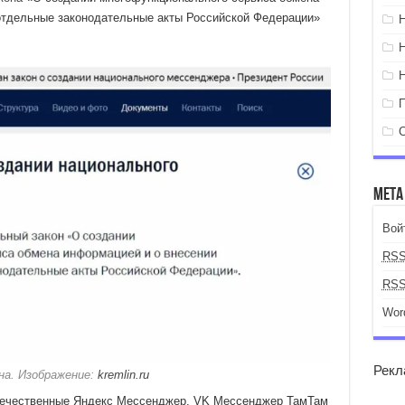
отдельные законодательные акты Российской Федерации»
Мета
Вой
RS
RS
Wor
Рекл
на. Изображение:
kremlin.ru
течественные Яндекс Мессенджер, VK Мессенджер ТамТам