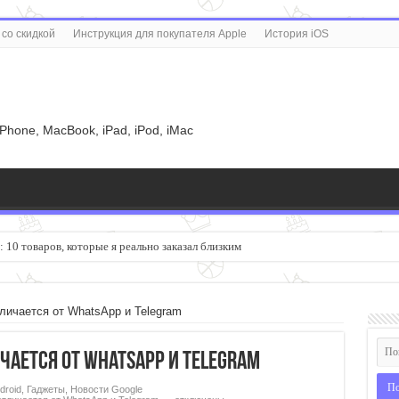
со скидкой
Инструкция для покупателя Apple
История iOS
u
iPhone, MacBook, iPad, iPod, iMac
 10 товаров, которые я реально заказал близким
ичается от WhatsApp и Telegram
ается от WhatsApp и Telegram
droid
,
Гаджеты
,
Новости Google