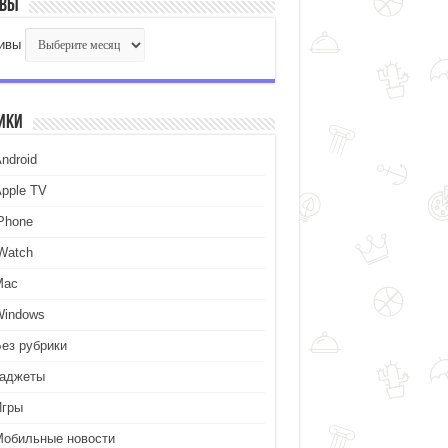
ивы
ивы
ики
ndroid
Apple TV
iPhone
iWatch
Mac
Windows
Без рубрики
Гаджеты
Игры
Мобильные новости