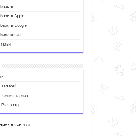
Новости
Новости Apple
Новости Google
Приложения
Статьи
ти
S
записей
S
комментариев
dPress.org
амные ссылки