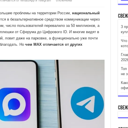
тличается от WhatsApp и Telegram
отключены
ольшие проблемы на территории России,
национальный
Свеж
ся в безальтернативное средством коммуникации через
м, число пользователей перевалило за 50 миллионов, а
3 п
плюшки от Сферума до Цифрового ID. И многие видят в
куп
, ловит даже на парковке, а функционально уже почти
Что
 благодать. Но
чем MAX отличается от других
кот
Гла
202
Топ
не 
Как
офи
Свеж