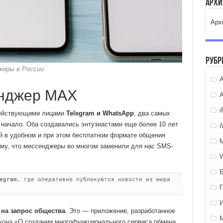
Арх
Арх
Рубр
жеры в России
A
енджер MAX
действующими лицами
Telegram и WhatsApp
, два самых
начало. Оба создавались энтузиастами еще более 10 лет
ей в удобном и при этом бесплатном формате общения
тому, что мессенджеры во многом заменили для нас SMS-
egram
, где оперативно публикуются новости из мира
на запрос общества
. Это — приложение, разработанное
кона
«О создании многофункционального сервиса обмена