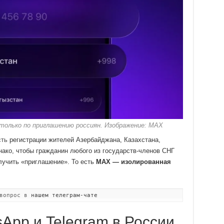
только по приглашению россиян. Изображение: MAX
сть
регистрации жителей Азербайджана, Казахстана,
нако, чтобы гражданин любого из государств-членов СНГ
лучить «приглашение». То есть
MAX — изолированная
 вопрос в
нашем телеграм-чате
App и Telegram в России