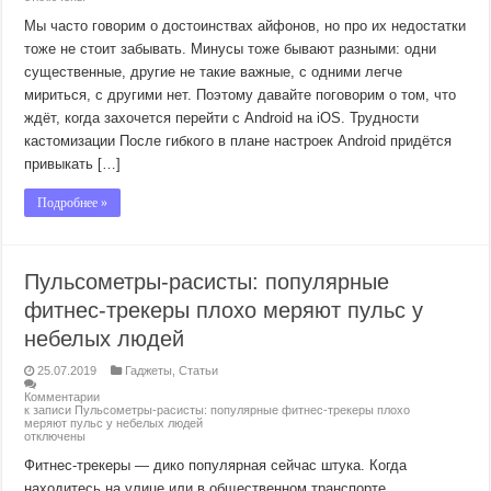
Мы часто говорим о достоинствах айфонов, но про их недостатки
тоже не стоит забывать. Минусы тоже бывают разными: одни
существенные, другие не такие важные, с одними легче
мириться, с другими нет. Поэтому давайте поговорим о том, что
ждёт, когда захочется перейти с Android на iOS. Трудности
кастомизации После гибкого в плане настроек Android придётся
привыкать […]
Подробнее »
Пульсометры-расисты: популярные
фитнес-трекеры плохо меряют пульс у
небелых людей
25.07.2019
Гаджеты
,
Статьи
Комментарии
к записи Пульсометры-расисты: популярные фитнес-трекеры плохо
меряют пульс у небелых людей
отключены
Фитнес-трекеры — дико популярная сейчас штука. Когда
находитесь на улице или в общественном транспорте,