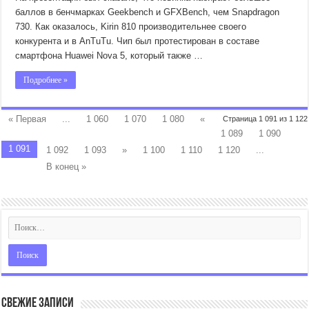
баллов в бенчмарках Geekbench и GFXBench, чем Snapdragon
730. Как оказалось, Kirin 810 производительнее своего
конкурента и в AnTuTu. Чип был протестирован в составе
смартфона Huawei Nova 5, который также …
Подробнее »
« Первая
...
1 060
1 070
1 080
«
Страница 1 091 из 1 122
1 089
1 090
1 091
1 092
1 093
»
1 100
1 110
1 120
...
В конец »
Свежие записи