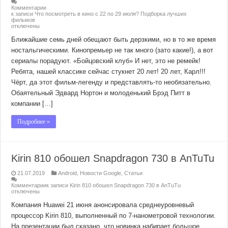
Комментарии
к записи Что посмотреть в кино с 22 по 29 июля? Подборка лучших
фильмов
отключены
Ближайшие семь дней обещают быть дерзкими, но в то же время
ностальгическими. Кинопремьер не так много (зато какие!), а вот
сериалы порадуют. «Бойцовский клуб» И нет, это не ремейк!
Ребята, нашей классике сейчас стукнет 20 лет! 20 лет, Карл!!!
Чёрт, да этот фильм-легенду и представлять-то необязательно.
Обаятельный Эдвард Нортон и молоденький Брэд Питт в
компании […]
Подробнее »
Kirin 810 обошел Snapdragon 730 в AnTuTu
21.07.2019
Android
,
Новости Google
,
Статьи
Комментарии
к записи Kirin 810 обошел Snapdragon 730 в AnTuTu
отключены
Компания Huawei 21 июня анонсировала среднеуровневый
процессор Kirin 810, выполненный по 7-нанометровой технологии.
На презентации был сказано, что новинка набирает большое