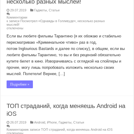
несколько разных мыслей!
29.07.2019
Гаджеты
,
Статьи
Комментарии
к записи Посмотрел «Однажды в Голливуде», несколько разных
мыслей!
отключены
Если вы любите фильмы Тарантино (я их обожаю и стабильно
пересматриваю «Криминальное чтиво» раз в год,
потом Inglourious Bastards и далее по списку), в общем, если вы
любите фильмы Тарантино, то вы и без рецензий обязательно
купите билет в кино. Изворачиваясь с оглядкой на спойлеры и
прочее, могу лишь попробовать изложить несколько своих
мыслей. Полетели! Вернее, […]
Подробнее »
ТОП страданий, когда меняешь Android на
iOS
26.07.2019
Android
,
iPhone
,
Гаджеты
,
Статьи
Комментарии
к записи ТОП страданий, когда меняешь Android на iOS
отключены