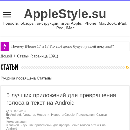
AppleStyle.su
Новости, обзоры, инструкции, игры Apple, iPhone, MacBook, iPad,
iPod, iMac
Почему iPhone 17 и 17 Pro ещё долго будут лучшей покупкой?
Подключил смартфон к Android Auto и он перегрелся — как я это испра
Домой
/
Статьи
(страница 1091)
Статьи
Рубрика посвящена Статьям
5 лучших приложений для превращения
голоса в текст на Android
30.07.2019
Android
,
Гаджеты
,
Новости
,
Новости Google
,
Приложения
,
Статьи
Комментарии
к записи 5 лучших приложений для превращения голоса в текст на
Android