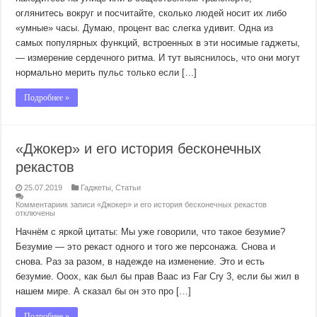
оглянитесь вокруг и посчитайте, сколько людей носит их либо
«умные» часы. Думаю, процент вас слегка удивит. Одна из
самых популярных функций, встроенных в эти носимые гаджеты,
— измерение сердечного ритма. И тут выяснилось, что они могут
нормально мерить пульс только если […]
Подробнее »
«Джокер» и его история бесконечных
рекастов
25.07.2019
Гаджеты
,
Статьи
Комментарии
к записи «Джокер» и его история бесконечных рекастов
отключены
Начнём с яркой цитаты: Мы уже говорили, что такое безумие?
Безумие — это рекаст одного и того же персонажа. Снова и
снова. Раз за разом, в надежде на изменение. Это и есть
безумие. Ооох, как был бы прав Ваас из Far Cry 3, если бы жил в
нашем мире. А сказал бы он это про […]
Подробнее »