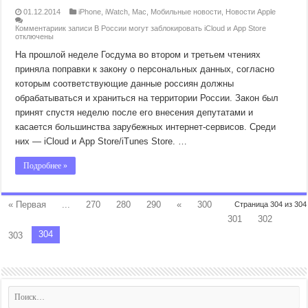
01.12.2014
iPhone
,
iWatch
,
Mac
,
Мобильные новости
,
Новости Apple
Комментарии
к записи В России могут заблокировать iCloud и App Store
отключены
На прошлой неделе Госдума во втором и третьем чтениях
приняла поправки к закону о персональных данных, согласно
которым соответствующие данные россиян должны
обрабатываться и храниться на территории России. Закон был
принят спустя неделю после его внесения депутатами и
касается большинства зарубежных интернет-сервисов. Среди
них — iCloud и App Store/iTunes Store. …
Подробнее »
« Первая
...
270
280
290
«
300
Страница 304 из 304
301
302
304
303