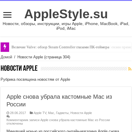
AppleStyle.su
Новости, обзоры, инструкции, игры Apple, iPhone, MacBook, iPad,
iPod, iMac
Величие Valve: обзор Steam Controller глазами ПК-геймера
Карта работающих АЗС Сбербанка — как узнать, где есть бензин прямо
Домой
/
Новости Apple
(страница 304)
Новости Apple
Рубрика посвящена новостям от Apple
Apple снова убрала кастомные Mac из
России
28.06.2017
Apple TV
,
Mac
,
Гаджеты
,
Новости Apple
Комментарии
к записи Apple снова убрала кастомные Mac из России
отключены
Минувшей ночью из российского онлайн-магазина Apple снова