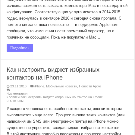
исчезла возможность заказать компьютеры Mac в нестандартной
конфигурации. Соответствующая услуга исчезла в 2014-2015
годах, вернулась в сентябре 2016 и сегодня снова пропала. С
чем это связано, пока неизвестно — в поддержке Apple нам
сообщили, что изменения носят временный характер, но о
причинах не сообщили. Пока же покупатели Mac …
Подробнее »
Как настроить виджет избранных
контактов на iPhone
23.11.2016
iPhone
,
Мобильные новости
,
Новости Apple
Комментарии
к записи Как настроить виджет избранных контактов на iPhone
отключены
У каждого человека есть особенные контакты, звонки которым
выполняются чаще всего. Процесс вызова таких контактов (или
написания им SMS или электронной почты) на iPhone можно
существенно упростить, создав виджет избранных контактов.
В этой инструкции подробно расскажем о процессе настройки