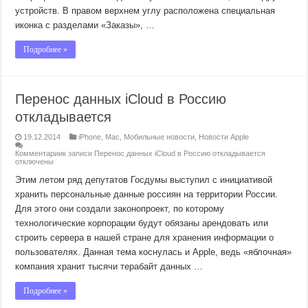
устройств. В правом верхнем углу расположена специальная
иконка с разделами «Заказы», …
Подробнее »
Перенос данных iCloud в Россию
откладывается
19.12.2014
iPhone
,
Mac
,
Мобильные новости
,
Новости Apple
Комментарии
к записи Перенос данных iCloud в Россию откладывается
отключены
Этим летом ряд депутатов Госдумы выступил с инициативой
хранить персональные данные россиян на территории России.
Для этого они создали законопроект, по которому
технологические корпорации будут обязаны арендовать или
строить сервера в нашей стране для хранения информации о
пользователях. Данная тема коснулась и Apple, ведь «яблочная»
компания хранит тысячи терабайт данных …
Подробнее »