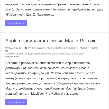
виджета. Как настроить виджет избранных контактов на iPhone
Шаг 1. Запустите приложение «Телефон» и перейдите на вкладку
«Избранное». Шаг 2. Нажмите …
Подробнее »
Apple вернула кастомные Mac в Россию
09.09.2016
iPhone
,
iWatch
,
Mac
,
Мобильные новости
,
Новости Apple
Комментарии
к записи Apple вернула кастомные Mac в Россию
отключены
Сегодня в российском онлайн-магазине Apple появилась
долгожданная возможность заказать компьютеры Mac в
нестандартной конфигурации. Услуга исчезла около 1-2 лет
назад (вопрос до сих пор спорный) и вернулась только сейчас.
Так, например, можно установить 12-ядерный процессор Xeon в
Mac Pro, добавить оперативной памяти iMac, выбрать более
мощный чип для MacBook Pro Retina и так далее. …
Подробнее »