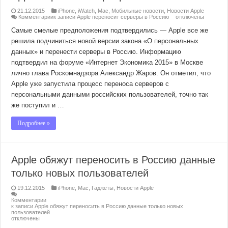
21.12.2015
iPhone
,
iWatch
,
Mac
,
Мобильные новости
,
Новости Apple
Комментарии
к записи Apple переносит серверы в Россию
отключены
Самые смелые предположения подтвердились — Apple все же
решила подчиниться новой версии закона «О персональных
данных» и перенести серверы в Россию. Информацию
подтвердил на форуме «Интернет Экономика 2015» в Москве
лично глава Роскомнадзора Александр Жаров. Он отметил, что
Apple уже запустила процесс переноса серверов с
персональными данными российских пользователей, точно так
же поступил и …
Подробнее »
Apple обяжут переносить в Россию данные
только новых пользователей
19.12.2015
iPhone
,
Mac
,
Гаджеты
,
Новости Apple
Комментарии
к записи Apple обяжут переносить в Россию данные только новых
пользователей
отключены