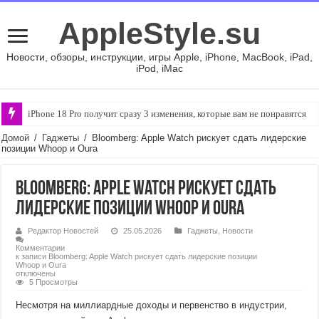
AppleStyle.su
Новости, обзоры, инструкции, игры Apple, iPhone, MacBook, iPad,
iPod, iMac
iPhone 18 Pro получит сразу 3 изменения, которые вам не понравятся
Домой
/
Гаджеты
/
Bloomberg: Apple Watch рискует сдать лидерские
позиции Whoop и Oura
Bloomberg: Apple Watch рискует сдать
лидерские позиции Whoop и Oura
Редактор Новостей
25.05.2026
Гаджеты
,
Новости
Комментарии
к записи Bloomberg: Apple Watch рискует сдать лидерские позиции
Whoop и Oura
отключены
5 Просмотры
Несмотря на миллиардные доходы и первенство в индустрии,