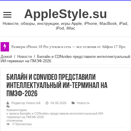
AppleStyle.su
Новости, обзоры, инструкции, игры Apple, iPhone, MacBook, iPad,
iPod, iMac
Размеры iPhone 18 Pro утекли в сеть — все отличия от Айфон 17 Про
Домой
/
Новости
/
Билайн и CDNvideo представили интеллектуальный
ИИ-терминал на ПМЭФ-2026
Билайн и CDNvideo представили
интеллектуальный ИИ-терминал на
ПМЭФ-2026
Редактор Новостей
04.06.2026
Новости
Комментарии
к записи Билайн и CDNvideo представили интеллектуальный ИИ-
терминал на ПМЭФ-2026
отключены
3 Просмотры