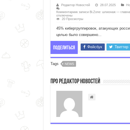
Редактор Новостей
28.07.2025
Но
Комментарии
к записи Bi.Zone: шпионаж — глав
отключены
20 Просмотры
45% кибергруппировок, атакующих россий
целью было совершено...
Фейсбук
Твиттер
Поделиться
Tags
NEWS
Про Редактор Новостей