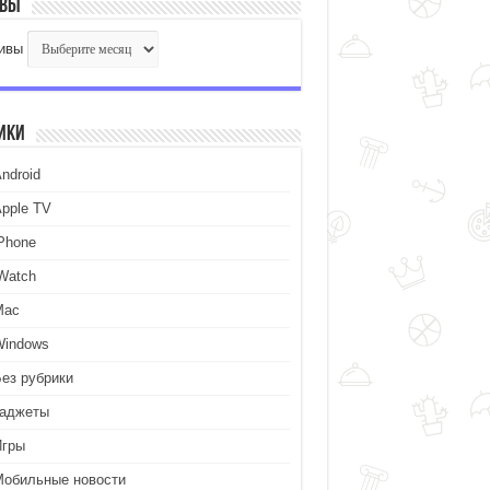
ивы
ивы
ики
ndroid
Apple TV
iPhone
iWatch
Mac
Windows
Без рубрики
Гаджеты
Игры
Мобильные новости