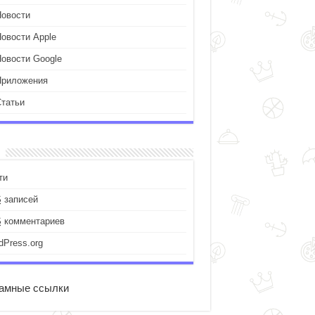
Новости
Новости Apple
Новости Google
Приложения
Статьи
ти
S
записей
S
комментариев
dPress.org
амные ссылки