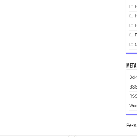
Мета
Вой
RS
RS
Wor
Рекл