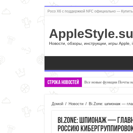
Poco X6 с поддержкой NFC официально — Купить 
AppleStyle.s
Новости, обзоры, инструкции, игры Apple, 
Строка новостей
Все новые функции Почты на
Домой
/
Новости
/
Bi.Zone: шпионаж — гл
Bi.Zone: шпионаж — глав
Россию кибергруппирово