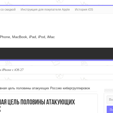
со скидкой
Инструкция для покупателя Apple
История iOS
u
iPhone, MacBook, iPad, iPod, iMac
 iPhone с iOS 27
авная цель половины атакующих Россию кибергруппировок
ная цель половины атакующих
к