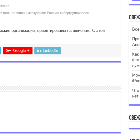
вости
ная цель половины атакующих Россию кибергруппировок
Свеж
Все
ские организации, ориентированы на шпионаж. С этой
При
Andr
Google +
LinkedIn
Как 
фот
нуж
Мож
iPa
Что
нет
Свеж