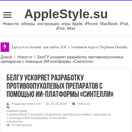
AppleStyle.su
Новости, обзоры, инструкции, игры Apple, iPhone, MacBook, iPad,
iPod, iMac
Здесь есть бензин: как найти АЗС с топливом через СберБанк Онлайн
Домой
/
Новости
/
БелГУ ускоряет разработку противоопухолевых
препаратов с помощью ИИ-платформы «Синтелли»
БелГУ ускоряет разработку
противоопухолевых препаратов с
помощью ИИ-платформы «Синтелли»
Редактор Новостей
26.05.2026
Новости
Комментарии
к записи БелГУ ускоряет разработку противоопухолевых препаратов
с помощью ИИ-платформы «Синтелли»
отключены
6 Просмотры