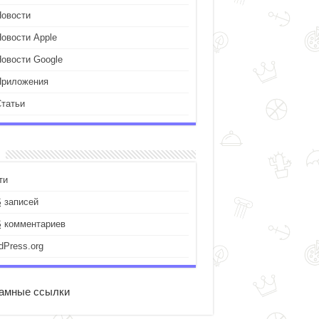
Новости
Новости Apple
Новости Google
Приложения
Статьи
ти
S
записей
S
комментариев
dPress.org
амные ссылки