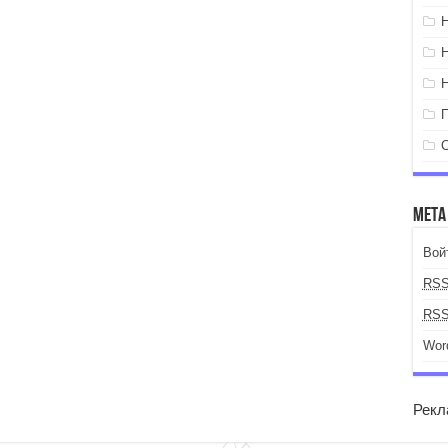
Мета
Вой
RS
RS
Wor
Рекл