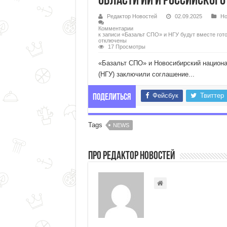
области ИИ и российского
Редактор Новостей
02.09.2025
Но
Комментарии
к записи «Базальт СПО» и НГУ будут вместе гот
отключены
17 Просмотры
«Базальт СПО» и Новосибирский национа
(НГУ) заключили соглашение...
Фейсбук
Твиттер
Поделиться
Tags
NEWS
Про Редактор Новостей