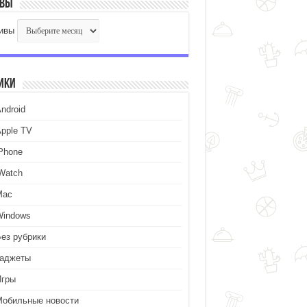
ивы
ивы
ики
ndroid
Apple TV
iPhone
iWatch
Mac
Windows
Без рубрики
Гаджеты
Игры
Мобильные новости