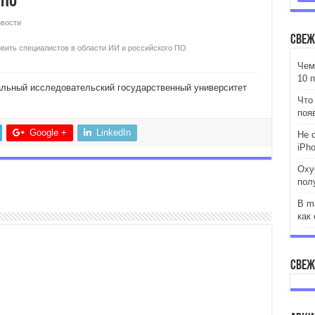
 ПО
вости
Свеж
овить специалистов в области ИИ и российского ПО
Чем
10 
льный исследовательский государственный университет
Что 
появ
Google +
LinkedIn
Не 
iPh
Oxy
пол
В m
как 
Свеж