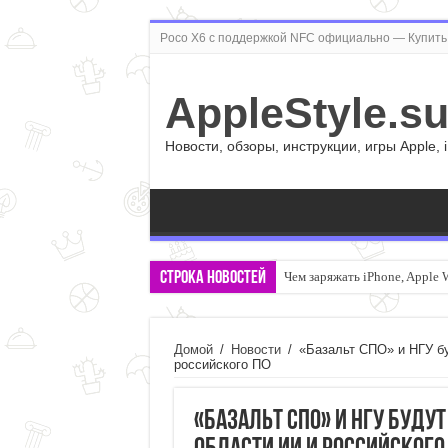
Poco X6 с поддержкой NFC официально — Купить 
AppleStyle.s
Новости, обзоры, инструкции, игры Apple, 
Строка новостей
Чем заряжать iPhone, Apple 
Домой
/
Новости
/
«Базальт СПО» и НГУ бу
российского ПО
«Базальт СПО» и НГУ будут