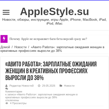
AppleStyle.su
Новости, обзоры, инструкции, игры Apple, iPhone, MacBook, iPad,
iPod, iMac
Почему Apple не исправляет баги бета-версий сразу же?
Домой
/
Новости
/
«Авито Работа»: зарплатные ожидания женщин в
креативных профессиях выросли до 38%
«Авито Работа»: зарплатные ожидания
женщин в креативных профессиях
выросли до 38%
Редактор Новостей
29.05.2026
Новости
Комментарии
к записи «Авито Работа»: зарплатные ожидания женщин в
креативных профессиях выросли до 38%
отключены
4 Просмотры