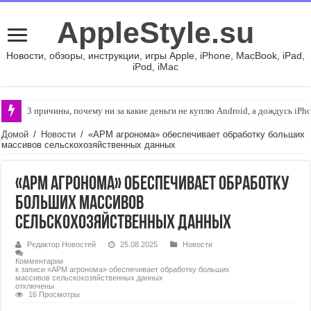
AppleStyle.su
Новости, обзоры, инструкции, игры Apple, iPhone, MacBook, iPad,
iPod, iMac
3 причины, почему ни за какие деньги не куплю Android, а дождусь iPh
Домой
/
Новости
/
«АРМ агронома» обеспечивает обработку больших
массивов сельскохозяйственных данных
«АРМ агронома» обеспечивает обработку
больших массивов
сельскохозяйственных данных
Редактор Новостей
25.08.2025
Новости
Комментарии
к записи «АРМ агронома» обеспечивает обработку больших
массивов сельскохозяйственных данных
отключены
16 Просмотры