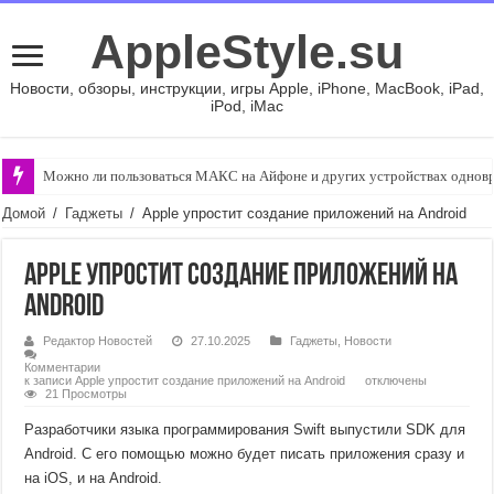
AppleStyle.su
Новости, обзоры, инструкции, игры Apple, iPhone, MacBook, iPad,
iPod, iMac
Можно ли пользоваться МАКС на Айфоне и других устройствах однов
Домой
/
Гаджеты
/
Apple упростит создание приложений на Android
Apple упростит создание приложений на
Android
Редактор Новостей
27.10.2025
Гаджеты
,
Новости
Комментарии
к записи Apple упростит создание приложений на Android
отключены
21 Просмотры
Разработчики языка программирования Swift выпустили SDK для
Android. С его помощью можно будет писать приложения сразу и
на iOS, и на Android.