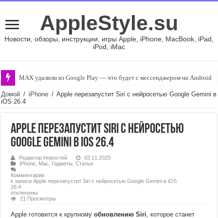
AppleStyle.su
Новости, обзоры, инструкции, игры Apple, iPhone, MacBook, iPad,
iPod, iMac
MAX удалили из Google Play — что будет с мессенджером на Android
Домой
/
iPhone
/
Apple перезапустит Siri с нейросетью Google Gemini в
iOS 26.4
Apple перезапустит Siri с нейросетью
Google Gemini в iOS 26.4
Редактор Новостей
03.11.2025
iPhone
,
Mac
,
Гаджеты
,
Статьи
Комментарии
к записи Apple перезапустит Siri с нейросетью Google Gemini в iOS
26.4
отключены
21 Просмотры
Apple готовится к крупному
обновлению Siri
, которое станет