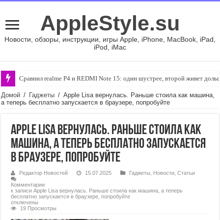
AppleStyle.su
Новости, обзоры, инструкции, игры Apple, iPhone, MacBook, iPad,
iPod, iMac
Сравнил realme P4 и REDMI Note 15: один шустрее, второй живет доль
Домой
/
Гаджеты
/
Apple Lisa вернулась. Раньше стоила как машина,
а теперь бесплатно запускается в браузере, попробуйте
Apple Lisa вернулась. Раньше стоила как
машина, а теперь бесплатно запускается
в браузере, попробуйте
Редактор Новостей
15.07.2025
Гаджеты
,
Новости
,
Статьи
Комментарии
к записи Apple Lisa вернулась. Раньше стоила как машина, а теперь
бесплатно запускается в браузере, попробуйте
отключены
19 Просмотры