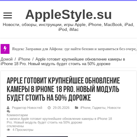
AppleStyle.su
Новости, обзоры, инструкции, игры Apple, iPhone, MacBook, iPad,
iPod, iMac
Яндекс Заправки для Айфона: где найти бензин и заправиться без очере
Домой
/
iPhone
/
Apple готовит крупнейшее обновление камеры в
iPhone 18 Pro. Новый модуль будет стоить на 50% дороже
Apple готовит крупнейшее обновление
камеры в iPhone 18 Pro. Новый модуль
будет стоить на 50% дороже
Редактор Новостей
29.05.2026
iPhone
,
Гаджеты
,
Новости
Комментарии
к записи Apple готовит крупнейшее обновление камеры в iPhone 18
Pro. Новый модуль будет стоить на 50% дороже
отключены
4 Просмотры