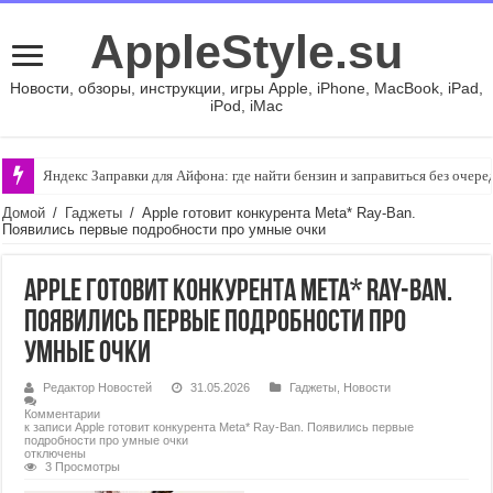
AppleStyle.su
Новости, обзоры, инструкции, игры Apple, iPhone, MacBook, iPad,
iPod, iMac
Яндекс Заправки для Айфона: где найти бензин и заправиться без очере
Домой
/
Гаджеты
/
Apple готовит конкурента Meta* Ray-Ban.
Появились первые подробности про умные очки
Apple готовит конкурента Meta* Ray-Ban.
Появились первые подробности про
умные очки
Редактор Новостей
31.05.2026
Гаджеты
,
Новости
Комментарии
к записи Apple готовит конкурента Meta* Ray-Ban. Появились первые
подробности про умные очки
отключены
3 Просмотры