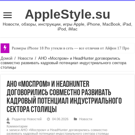
AppleStyle.su
Новости, обзоры, инструкции, игры Apple, iPhone, MacBook, iPad,
iPod, iMac
Размеры iPhone 18 Pro утекли в сеть — все отличия от Айфон 17 Про
Домой
/
Новости
/
АНО «Моспром» и HeadHunter договорились
совместно развивать кадровый потенциал индустриального сектора
столицы
АНО «Моспром» и HeadHunter
договорились совместно развивать
кадровый потенциал индустриального
сектора столицы
Редактор Новостей
04.06.2026
Новости
Комментарии
к записи АНО «Моспром» и HeadHunter договорились совместно
развивать кадровый потенциал индустриального сектора столицы