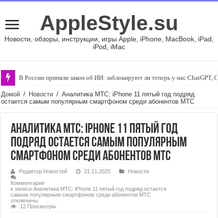
AppleStyle.su
Новости, обзоры, инструкции, игры Apple, iPhone, MacBook, iPad,
iPod, iMac
В России приняли закон об ИИ: заблокируют ли теперь у нас ChatGPT, 
Домой
/
Новости
/
Аналитика МТС: iPhone 11 пятый год подряд
остается самым популярным смартфоном среди абонентов МТС
Аналитика МТС: iPhone 11 пятый год
подряд остается самым популярным
смартфоном среди абонентов МТС
Редактор Новостей
21.11.2025
Новости
Комментарии
к записи Аналитика МТС: iPhone 11 пятый год подряд остается
самым популярным смартфоном среди абонентов МТС
отключены
12 Просмотры