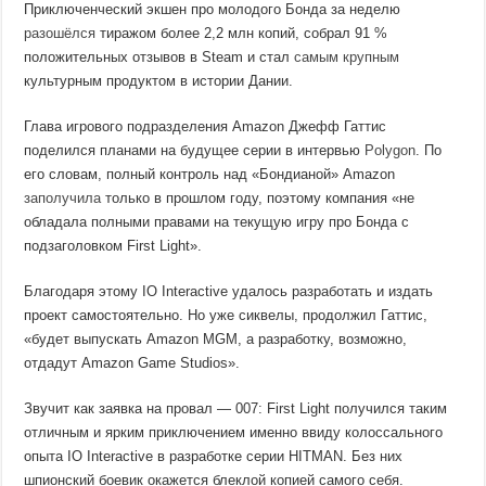
Приключенческий экшен про молодого Бонда за неделю
разошёлся
тиражом более 2,2 млн копий, собрал 91 %
положительных отзывов в Steam и стал
самым крупным
культурным продуктом в истории Дании.
Глава игрового подразделения Amazon Джефф Гаттис
поделился планами на будущее серии в интервью
Polygon
. По
его словам, полный контроль над «Бондианой» Amazon
заполучила
только в прошлом году, поэтому компания «не
обладала полными правами на текущую игру про Бонда с
подзаголовком First Light».
Благодаря этому IO Interactive удалось разработать и издать
проект самостоятельно. Но уже сиквелы, продолжил Гаттис,
«будет выпускать Amazon MGM, а разработку, возможно,
отдадут Amazon Game Studios».
Звучит как заявка на провал — 007: First Light получился таким
отличным и ярким приключением именно ввиду колоссального
опыта IO Interactive в разработке серии HITMAN. Без них
шпионский боевик окажется блеклой копией самого себя.