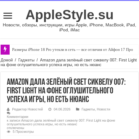
AppleStyle.su
Новости, обзоры, инструкции, игры Apple, iPhone, MacBook, iPad,
iPod, iMac
Размеры iPhone 18 Pro утекли в сеть — все отличия от Айфон 17 Про
Домой
/
Гаджеты
/
Amazon дала зелёный свет сиквелу 007: First Light
на фоне оглушительного успеха игры, но есть нюанс
Amazon дала зелёный свет сиквелу 007:
First Light на фоне оглушительного
успеха игры, но есть нюанс
Редактор Новостей
04.06.2026
Гаджеты
,
Новости
Комментарии
к записи Amazon дала зелёный свет сиквелу 007: First Light на фоне
оглушительного успеха игры, но есть нюанс
отключены
5 Просмотры