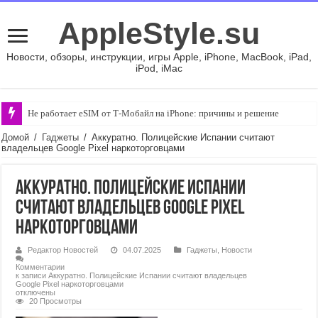
AppleStyle.su
Новости, обзоры, инструкции, игры Apple, iPhone, MacBook, iPad,
iPod, iMac
Не работает eSIM от Т-Мобайл на iPhone: причины и решение
Домой
/
Гаджеты
/
Аккуратно. Полицейские Испании считают
владельцев Google Pixel наркоторговцами
Аккуратно. Полицейские Испании
считают владельцев Google Pixel
наркоторговцами
Редактор Новостей
04.07.2025
Гаджеты
,
Новости
Комментарии
к записи Аккуратно. Полицейские Испании считают владельцев
Google Pixel наркоторговцами
отключены
20 Просмотры