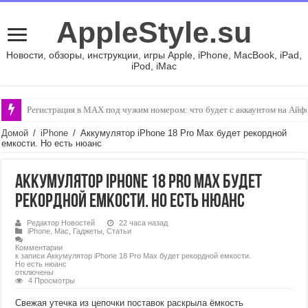
AppleStyle.su
Новости, обзоры, инструкции, игры Apple, iPhone, MacBook, iPad,
iPod, iMac
Регистрация в MAX под чужим номером: что будет с аккаунтом на Айф
Как настроить автоматическую загрузку фотографий и видео в «Google
Домой
/
iPhone
/
Аккумулятор iPhone 18 Pro Max будет рекордной
емкости. Но есть нюанс
Аккумулятор iPhone 18 Pro Max будет
рекордной емкости. Но есть нюанс
Редактор Новостей
22 часа назад
iPhone
,
Mac
,
Гаджеты
,
Статьи
Комментарии
к записи Аккумулятор iPhone 18 Pro Max будет рекордной емкости.
Но есть нюанс
отключены
4 Просмотры
Свежая утечка из цепочки поставок раскрыла ёмкость