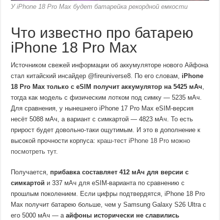
У iPhone 18 Pro Max будет батарейка рекордной емкости
Что известно про батарею
iPhone 18 Pro Max
Источником свежей информации об аккумуляторе нового Айфона
стал китайский инсайдер @fireuniverse8. По его словам,
iPhone
18 Pro Max только с eSIM получит аккумулятор на 5425 мАч
,
тогда как модель с физическим лотком под симку — 5235 мАч.
Для сравнения, у нынешнего iPhone 17 Pro Max eSIM-версия
несёт 5088 мАч, а вариант с симкартой — 4823 мАч. То есть
прирост будет довольно-таки ощутимым. И это в дополнение к
высокой прочности корпуса:
краш-тест iPhone 18 Pro можно
посмотреть тут
.
Получается,
прибавка составляет 412 мАч для версии с
симкартой
и 337 мАч для eSIM-варианта по сравнению с
прошлым поколением. Если цифры подтвердятся, iPhone 18 Pro
Max получит батарею больше, чем у Samsung Galaxy S26 Ultra с
его 5000 мАч — а
айфоны исторически не славились