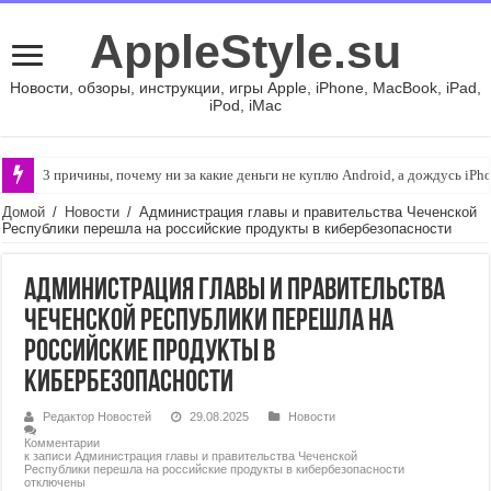
AppleStyle.su
Новости, обзоры, инструкции, игры Apple, iPhone, MacBook, iPad,
iPod, iMac
3 причины, почему ни за какие деньги не куплю Android, а дождусь iPh
Домой
/
Новости
/
Администрация главы и правительства Чеченской
Республики перешла на российские продукты в кибербезопасности
Администрация главы и правительства
Чеченской Республики перешла на
российские продукты в
кибербезопасности
Редактор Новостей
29.08.2025
Новости
Комментарии
к записи Администрация главы и правительства Чеченской
Республики перешла на российские продукты в кибербезопасности
отключены