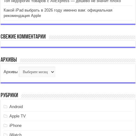
Топ недорогих товаров с AliExpress — дёшево не значит плохо
Какой iPad выбрать в 2026 году именно вам: официальная
рекомендация Apple
Свежие комментарии
Архивы
Архивы
Рубрики
Android
Apple TV
iPhone
iWatch