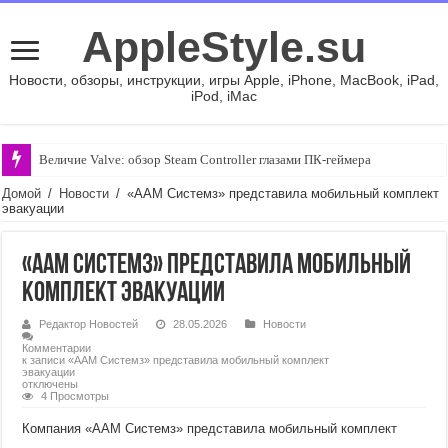
AppleStyle.su
Новости, обзоры, инструкции, игры Apple, iPhone, MacBook, iPad,
iPod, iMac
Величие Valve: обзор Steam Controller глазами ПК-геймера
Домой
/
Новости
/
«ААМ Системз» представила мобильный комплект
эвакуации
«ААМ Системз» представила мобильный
комплект эвакуации
Редактор Новостей
28.05.2026
Новости
Комментарии
к записи «ААМ Системз» представила мобильный комплект
эвакуации
отключены
4 Просмотры
Компания «ААМ Системз» представила мобильный комплект