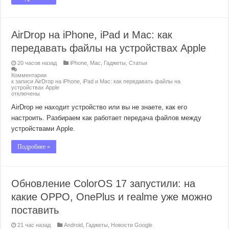
AirDrop на iPhone, iPad и Mac: как
передавать файлы на устройствах Apple
20 часов назад
iPhone
,
Mac
,
Гаджеты
,
Статьи
Комментарии
к записи AirDrop на iPhone, iPad и Mac: как передавать файлы на
устройствах Apple
отключены
AirDrop не находит устройство или вы не знаете, как его
настроить. Разбираем как работает передача файлов между
устройствами Apple.
Подробнее »
Обновление ColorOS 17 запустили: на
какие OPPO, OnePlus и realme уже можно
поставить
21 час назад
Android
,
Гаджеты
,
Новости Google