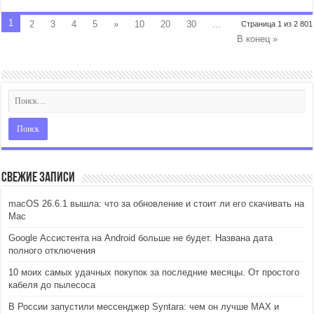
1
2
3
4
5
»
10
20
30
...
Страница 1 из 2 801
В конец »
Свежие записи
macOS 26.6.1 вышла: что за обновление и стоит ли его скачивать на
Mac
Google Ассистента на Android больше не будет. Названа дата
полного отключения
10 моих самых удачных покупок за последние месяцы. От простого
кабеля до пылесоса
В России запустили мессенджер Syntara: чем он лучше MAX и