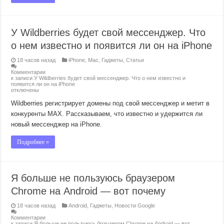
У Wildberries будет свой мессенджер. Что
о нем известно и появится ли он на iPhone
18 часов назад
iPhone
,
Mac
,
Гаджеты
,
Статьи
Комментарии
к записи У Wildberries будет свой мессенджер. Что о нем известно и
появится ли он на iPhone
отключены
Wildberries регистрирует домены под свой мессенджер и метит в
конкуренты MAX. Рассказываем, что известно и удержится ли
новый мессенджер на iPhone.
Подробнее »
Я больше не пользуюсь браузером
Chrome на Android — вот почему
18 часов назад
Android
,
Гаджеты
,
Новости Google
Комментарии
к записи Я больше не пользуюсь браузером Chrome на Android — вот