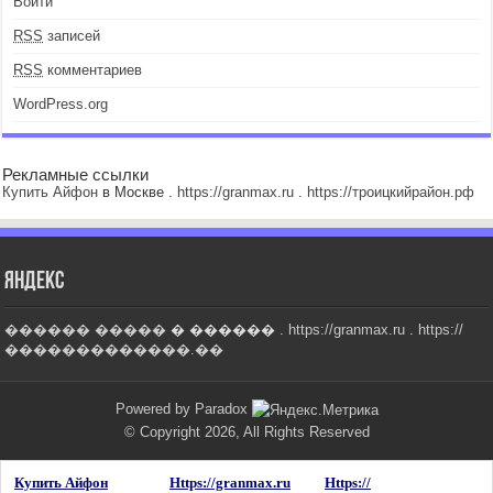
Войти
RSS
записей
RSS
комментариев
WordPress.org
Рекламные ссылки
Купить Айфон
в Москве .
https://granmax.ru
.
https://троицкийрайон.рф
Яндекс
������ �����
� ������ .
https://granmax.ru
.
https://
�������������.��
Powered by Paradox
© Copyright 2026, All Rights Reserved
Купить Айфон
Https://granmax.ru
Https://