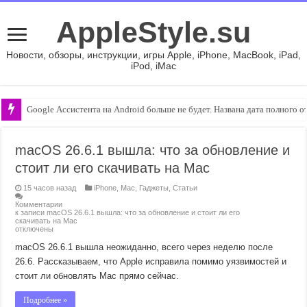
AppleStyle.su
Новости, обзоры, инструкции, игры Apple, iPhone, MacBook, iPad,
iPod, iMac
Google Ассистента на Android больше не будет. Названа дата полного 
macOS 26.6.1 вышла: что за обновление и
стоит ли его скачивать на Mac
15 часов назад
iPhone
,
Mac
,
Гаджеты
,
Статьи
Комментарии
к записи macOS 26.6.1 вышла: что за обновление и стоит ли его
скачивать на Mac
отключены
macOS 26.6.1 вышла неожиданно, всего через неделю после
26.6. Рассказываем, что Apple исправила помимо уязвимостей и
стоит ли обновлять Mac прямо сейчас.
Подробнее »